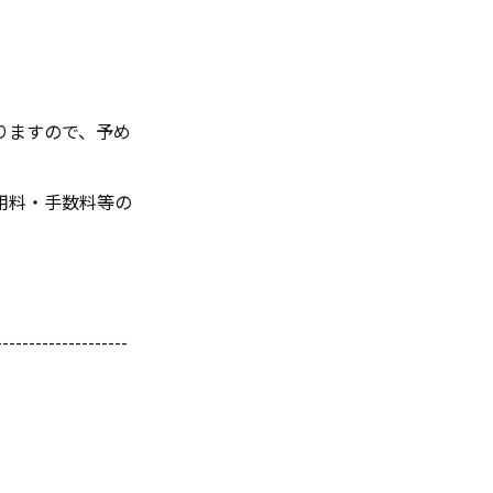
。
りますので、予め
用料・手数料等の
--------------------