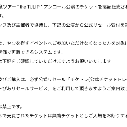
年記念ツアー “ the TULIP ” アンコール公演のチケットを高額転
す。
ッフ及び主催者で協議し、下記の公演から公式リセール受付を
は、やむを得ずイベントへご参加いただけなくなった方を対象
定価で再販できるシステムです。
は下記をご確認していただけますようお願いいたします。
及びご購入は、必ず公式リセール「チケトレ(公式チケットトレ
トぴあリセールサービス」をご利用して頂きますようご案内致
は禁⽌です。
外で売買されたチケットは無効チケットとしご⼊場をお断りす