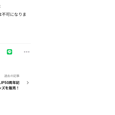
は
は不可になりま
過去の記事
LIP50周年記
ッズを販売！