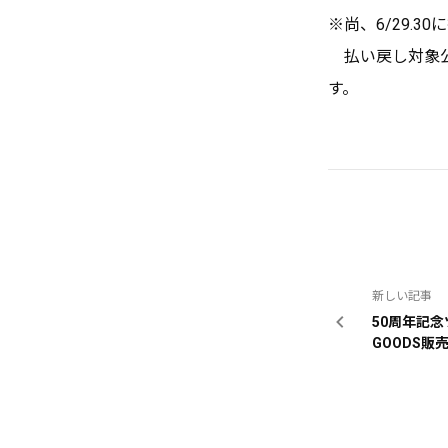
※尚、6/29.
払い戻し対象公演
す。
新しい記事
50周年記念
GOODS販