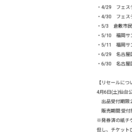
・4/29 フェ
・4/30 フェ
・5/3 倉敷市
・5/10 福岡
・5/11 福岡
・6/29 名古
・6/30 名古
【リセールにつ
4月6日(土)仙
出品受付期限:202
販売期間:受付開始
※発券済の紙チ
但し、チケット